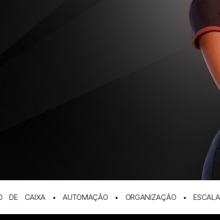
E CAIXA • AUTOMAÇÃO • ORGANIZAÇÃO • ESCALABILID