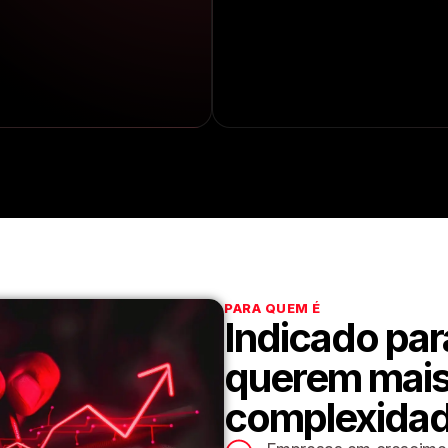
PARA QUEM É
Indicado pa
querem mais
complexida